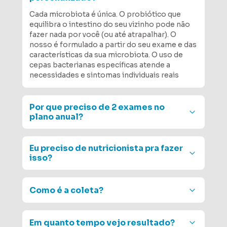
Cada microbiota é única. O probiótico que 
equilibra o intestino do seu vizinho pode não 
fazer nada por você (ou até atrapalhar). O 
nosso é formulado a partir do seu exame e das 
características da sua microbiota. O uso de 
cepas bacterianas específicas atende a 
necessidades e sintomas individuais reais
Por que preciso de 2 exames no 
plano anual?
Porque equilíbrio se acompanha. O primeiro 
exame mostra o ponto de partida. O segundo 
Eu preciso de nutricionista pra fazer 
mostra a evolução e ajusta o caminho. É a 
isso?
diferença entre adivinhar e saber se está 
funcionando.
Consulte seu profissional de saúde de 
confiança para que ele possa realizar o melhor 
Como é a coleta?
tratamento para o seu caso e siga as 
recomendações presentes no nosso laudo, ou 
A coleta é prática e feita por você mesmo, em 
contrate seu plano + consultoria de um 
casa, seguindo um passo a passo simples. 
Em quanto tempo vejo resultado?
especialista da GoGenetic You.